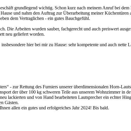
 Geschäft grundlegend wichtig. Schon kurz nach meinem Anruf bei dem 
 Hause und nahm den Auftrag zur Überarbeitung meiner Küchentüren au
 neben dem Vertraglichen - ein gutes Bauchgefühl.
ch. Die Arbeiten wurden sauber, fachgerecht und auch preiswert ausgef
ett neu geliefert worden.
n, insbesondere hier bei mir zu Hause: sehr kompetente und auch nette L
ters“ - zur Rettung des Furniers unserer überdimensionalen Horn-Lauts
nsport der über 100 kg schweren Teile aus unserem Wohnzimmer in den 
 neu lackierten und von Hand bearbeiteten Lautsprecher ein echter H
en Gästen.
nen allen ein gutes und erfolgreiches Jahr 2024! Bis bald.